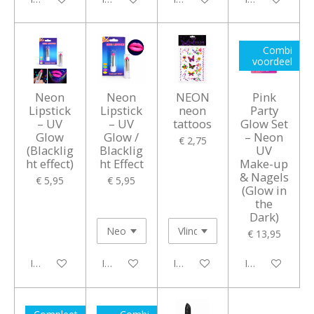
Combi
voordeel
Neon
Neon
NEON
Pink
Lipstick
Lipstick
neon
Party
– UV
– UV
tattoos
Glow Set
Glow
Glow /
– Neon
€ 2,75
(Blacklig
Blacklig
UV
ht effect)
ht Effect
Make-up
& Nagels
€ 5,95
€ 5,95
(Glow in
the
Dark)
€ 13,95
In winkelwagen
In winkelwagen
In winkelwagen
In winkelwagen