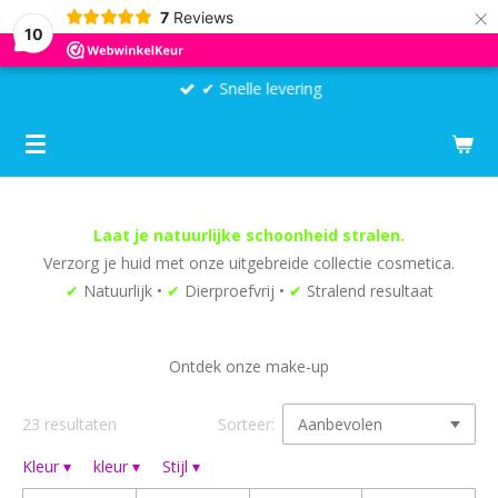
×
7
Reviews
10
✔ Snelle levering
Laat je natuurlijke schoonheid stralen.
Verzorg je huid met onze uitgebreide collectie cosmetica.
✔
Natuurlijk •
✔
Dierproefvrij •
✔
Stralend resultaat
Ontdek onze make-up
23 resultaten
Sorteer:
Kleur
▾
kleur
▾
Stijl
▾