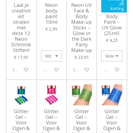
2€
Laat je
Neon
Neon UV
PaintGlo
korting
creativit
body
Face &
w Neon
eit
paint
Body
Body
stralen
10ml
Make-up
Paint –
met
Sticks –
UV Glow
€ 2,99
deze 12
Glow in
(25ml)
Neon
the Dark
€ 4,25
Schmink
Party
Stiften!
Make-up
€ 17,95
€ 23,95
In winkelwagen
Bekijk details
In winkelwagen
Bekijk details
Glitter
Glitter
Glitter
Glitter
Gel –
Gel –
Gel –
Gel –
Voor
Voor
Voor
Voor
Ogen &
Ogen &
Ogen &
Ogen &