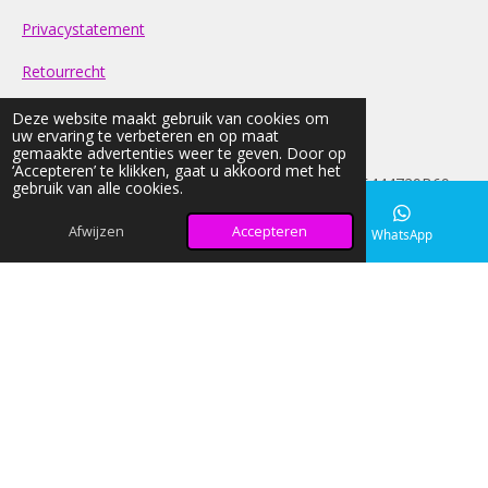
Privacystatement
Retourrecht
Contact
Deze website maakt gebruik van cookies om
uw ervaring te verbeteren en op maat
gemaakte advertenties weer te geven. Door op
FAQ
‘Accepteren’ te klikken, gaat u akkoord met het
© 2026 light-nd-glow KVK: 42033026 BTW:NL005444729B69
gebruik van alle cookies.
Alle prijzen op onze website zijn Inclusief BTW
Afwijzen
Accepteren
E-mailadres
Instagram
WhatsApp