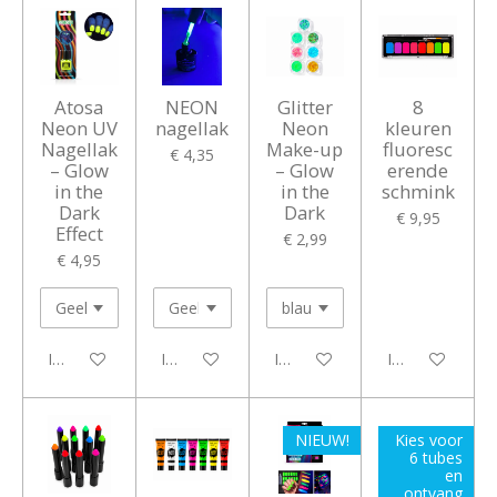
Atosa
NEON
Glitter
8
Neon UV
nagellak
Neon
kleuren
Nagellak
Make-up
fluoresc
€ 4,35
– Glow
– Glow
erende
in the
in the
schmink
Dark
Dark
€ 9,95
Effect
€ 2,99
€ 4,95
In winkelwagen
In winkelwagen
In winkelwagen
In winkelwagen
NIEUW!
Kies voor
6 tubes
en
ontvang