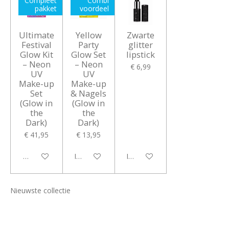
Compleet
Combi
pakket
voordeel
Ultimate
Yellow
Zwarte
Festival
Party
glitter
Glow Kit
Glow Set
lipstick
– Neon
– Neon
€ 6,99
UV
UV
Make-up
Make-up
Set
& Nagels
(Glow in
(Glow in
the
the
Dark)
Dark)
€ 41,95
€ 13,95
Bekijk details
In winkelwagen
In winkelwagen
Nieuwste collectie