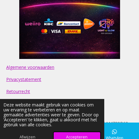
Algemene voorwaarden
Privacystatement
Retourrecht
Contact
Deze website maakt gebruik van cookies om
uw ervaring te verbeteren en op maat
gemaakte advertenties weer te geven. Door op
FAQ
‘Accepteren’ te klikken, gaat u akkoord met het
© 2026 light-nd-glow KVK: 42033026 BTW:NL005444729B69
gebruik van alle cookies.
Alle prijzen op onze website zijn Inclusief BTW
Afwijzen
Accepteren
E-mailadres
Instagram
WhatsApp