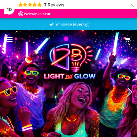
×
7
Reviews
10
✔ Snelle levering