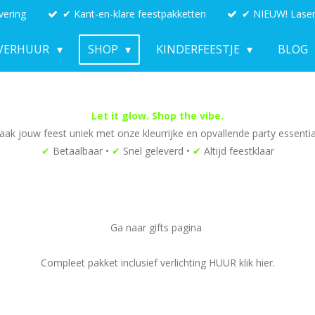
vering
✔ Kant-en-klare feestpakketten
✔ NIEUW! Laser
VERHUUR
SHOP
KINDERFEESTJE
BLOG
Let it glow. Shop the vibe.
ak jouw feest uniek met onze kleurrijke en opvallende party essentia
✔
Betaalbaar •
✔
Snel geleverd •
✔
Altijd feestklaar
Ga naar gifts pagina
Compleet pakket inclusief verlichting HUUR klik hier.