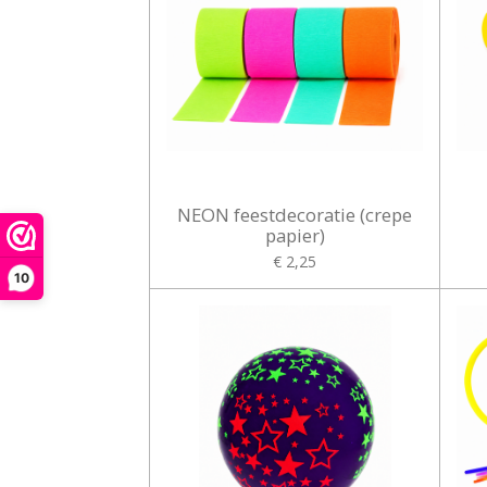
NEON feestdecoratie (crepe
papier)
€ 2,25
10