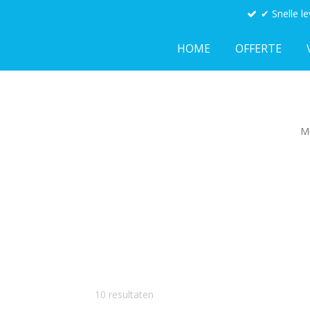
✔ Snelle le
Ga
direct
HOME
OFFERTE
naar
de
hoofdinhoud
Ma
10 resultaten