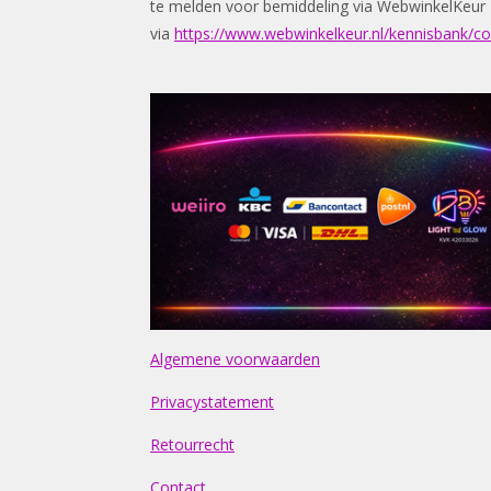
te melden voor bemiddeling via WebwinkelKeur
via
https://www.webwinkelkeur.nl/kennisbank/c
Algemene voorwaarden
Privacystatement
Retourrecht
Contact