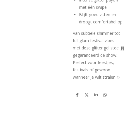
met één swipe
Blijft goed zitten en
droogt comfortabel op
Van subtiele shimmer tot
full glam festival vibes –
met deze glitter gel steel jij
gegarandeerd de show.
Perfect voor feestjes,
festivals of gewoon
wanneer je wilt stralen ✨
D
D
S
D
e
e
h
e
l
e
a
l
e
l
r
e
n
e
n