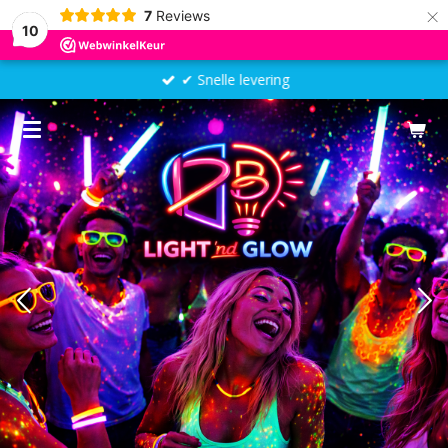
×
7
Reviews
10
✔ Snelle levering