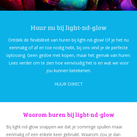
Huur nu bij light-nd-glow
Ontdek de flexibiliteit van huren bij light-nd-glow! Of je het nu
eenmalig of af en toe nodig hebt, bij ons vind je de perfecte
oplossing. Geen gedoe met kopen, maar het gemak van huren.
Lees verder om te zien hoe eenvoudig het is en wat we voor
jou kunnen betekenen.
HUUR DIRECT
Waarom huren bij light-nd-glow
Bij light-nd-glow snappen we dat je sommige spullen maar
eenmalig of een enkele keer gebruikt. Waarom zou je dan