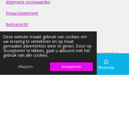
Algemene voorwaarden
Privacystatement
Retourrecht
Contact
Deze website maakt gebruik van cookies om
uw ervaring te verbeteren en op maat
gemaakte advertenties weer te geven. Door op
FAQ
‘Accepteren’ te klikken, gaat u akkoord met het
© 2026 light-nd-glow KVK: 42033026 BTW:NL005444729B69
gebruik van alle cookies.
Alle prijzen op onze website zijn Inclusief BTW
Afwijzen
Accepteren
E-mailadres
Instagram
WhatsApp