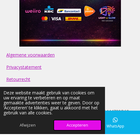
Algemene voorwaarden
Privacystatement
Retourrecht
Contact
Deze website maakt gebruik van cookies om
uw ervaring te verbeteren en op maat
gemaakte advertenties weer te geven. Door op
FAQ
‘Accepteren’ te klikken, gaat u akkoord met het
© 2026 light-nd-glow KVK: 42033026 BTW:NL005444729B69
gebruik van alle cookies.
Alle prijzen op onze website zijn Inclusief BTW
Afwijzen
Accepteren
E-mailadres
Instagram
WhatsApp