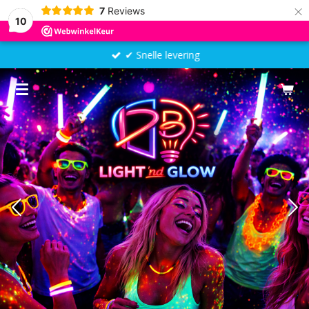
×
7
Reviews
10
✔ Snelle levering