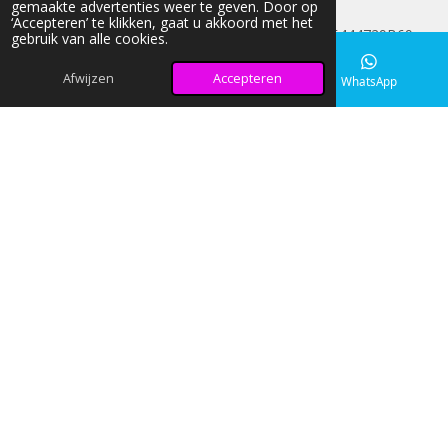
gemaakte advertenties weer te geven. Door op
FAQ
‘Accepteren’ te klikken, gaat u akkoord met het
© 2026 light-nd-glow KVK: 42033026 BTW:NL005444729B69
gebruik van alle cookies.
Alle prijzen op onze website zijn Inclusief BTW
Afwijzen
Accepteren
E-mailadres
Instagram
WhatsApp