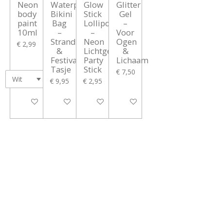
Neon
Waterproof
Glow
Glitter
body
Bikini
Stick
Gel
paint
Bag
Lollipop
–
10ml
–
–
Voor
Strand
Neon
Ogen
€ 2,99
&
Lichtgevende
&
Festival
Party
Lichaam
Tasje
Stick
€ 7,50
€ 9,95
€ 2,95
Bekijk details
In winkelwagen
In winkelwagen
In winkelwagen