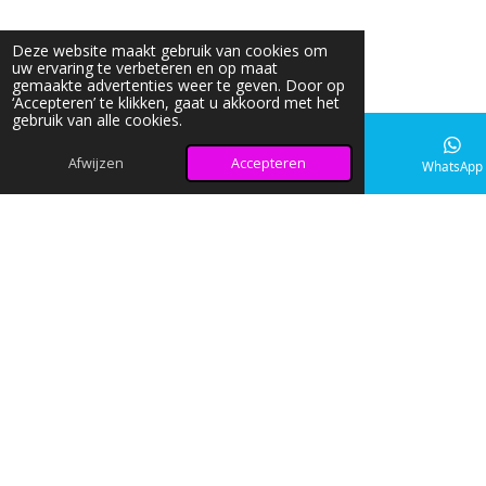
Deze website maakt gebruik van cookies om
uw ervaring te verbeteren en op maat
gemaakte advertenties weer te geven. Door op
‘Accepteren’ te klikken, gaat u akkoord met het
gebruik van alle cookies.
Afwijzen
Accepteren
E-mailadres
Instagram
WhatsApp