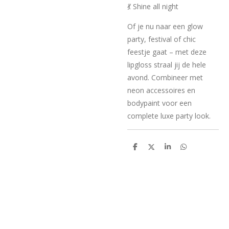
💃 Shine all night
Of je nu naar een glow
party, festival of chic
feestje gaat – met deze
lipgloss straal jij de hele
avond. Combineer met
neon accessoires en
bodypaint voor een
complete luxe party look.
D
D
S
D
e
e
h
e
l
e
a
l
e
l
r
e
n
e
n