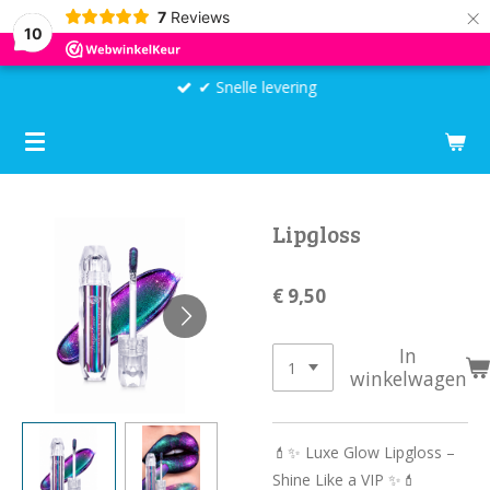
×
7
Reviews
10
✔ Snelle levering
Lipgloss
€ 9,50
In
winkelwagen
💄✨ Luxe Glow Lipgloss –
Shine Like a VIP ✨💄