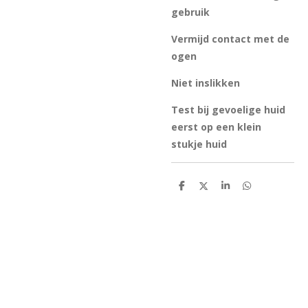
gebruik
Vermijd contact met de
ogen
Niet inslikken
Test bij gevoelige huid
eerst op een klein
stukje huid
D
D
S
D
e
e
h
e
l
e
a
l
e
l
r
e
n
e
n