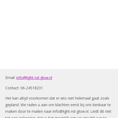
Email:
info@light-nd-glow.nl
Contact: 06-24518231
Het kan altijd voorkomen dat er iets niet helemaal gaat zoals
gepland. We raden u aan om klachten eerst bij ons kenbaar te
maken door te mailen naar
info@light-nd-glow.nl
. Leidt dit niet
tot een oplossing, dan is het mogelijk om uw geschil aan te