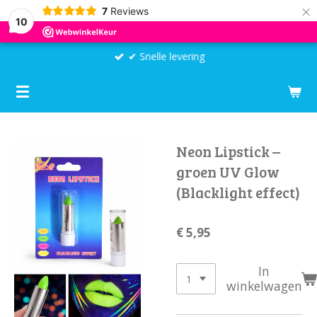
×
7
Reviews
10
✔ Snelle levering
Neon Lipstick –
groen UV Glow
(Blacklight effect)
€ 5,95
In
winkelwagen