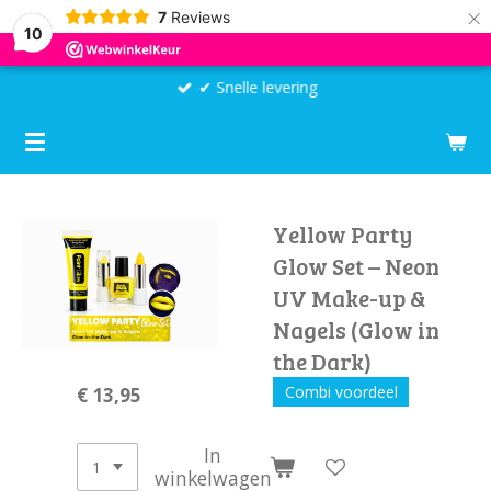
×
7
Reviews
10
✔ Snelle levering
Yellow Party
Glow Set – Neon
UV Make-up &
Nagels (Glow in
the Dark)
Combi voordeel
€ 13,95
In
winkelwagen