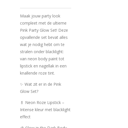
Maak jouw party look
compleet met de ultieme
Pink Party Glow Set! Deze
opvallende set bevat alles
wat je nodig hebt om te
stralen onder blacklight:
van neon body paint tot
lipstick en nagellak in een
knallende roze tint.
✨ Wat zit er in de Pink
Glow Set?
💄 Neon Roze Lipstick –
Intense kleur met blacklight
effect
🎨 Glow in the Dark Body