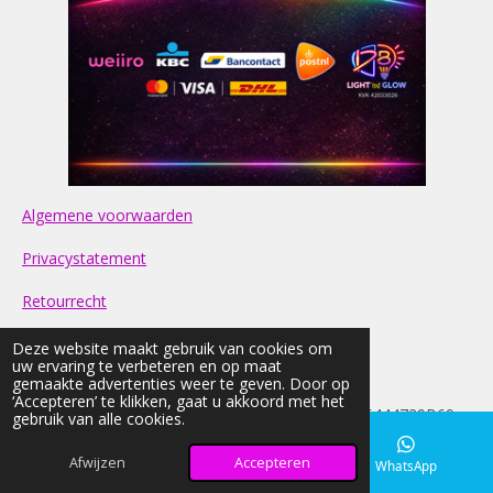
Algemene voorwaarden
Privacystatement
Retourrecht
Contact
Deze website maakt gebruik van cookies om
uw ervaring te verbeteren en op maat
gemaakte advertenties weer te geven. Door op
FAQ
‘Accepteren’ te klikken, gaat u akkoord met het
© 2026 light-nd-glow KVK: 42033026 BTW:NL005444729B69
gebruik van alle cookies.
Alle prijzen op onze website zijn Inclusief BTW
Afwijzen
Accepteren
E-mailadres
Instagram
WhatsApp