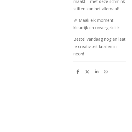
maakt – met deze schmink
stiften kan het allemaal!
🎉 Maak elk moment
kleurrijk en onvergetelijk!
Bestel vandaag nog en laat
je creativiteit knallen in
neon!
D
D
S
D
e
e
h
e
l
e
a
l
e
l
r
e
n
e
n