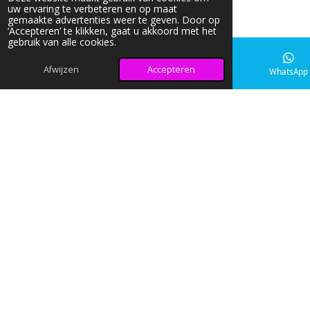
uw ervaring te verbeteren en op maat
gemaakte advertenties weer te geven. Door op
‘Accepteren’ te klikken, gaat u akkoord met het
gebruik van alle cookies.
Afwijzen
Accepteren
E-mailadres
Instagram
WhatsApp