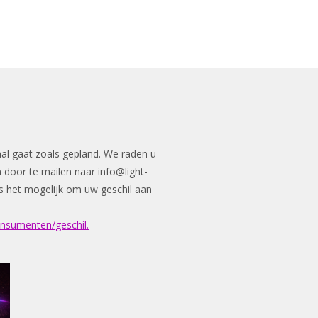
e
e
h
l
e
a
e
l
r
n
e
aal gaat zoals gepland. We raden u
n door te mailen naar
info@light-
n is het mogelijk om uw geschil aan
onsumenten/geschil.