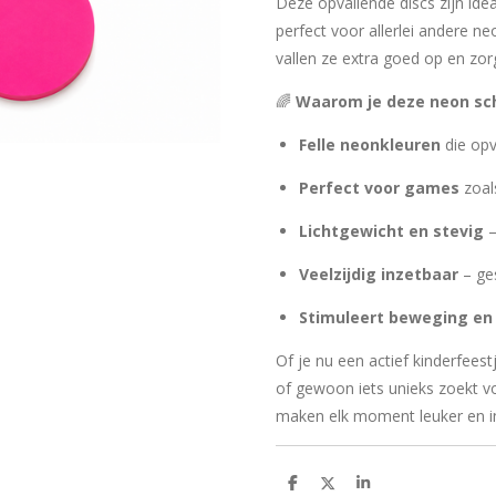
Deze opvallende discs zijn ide
perfect voor allerlei andere n
vallen ze extra goed op en zor
🌈
Waarom je deze neon sch
Felle neonkleuren
die opv
Perfect voor games
zoals
Lichtgewicht en stevig
–
Veelzijdig inzetbaar
– ges
Stimuleert beweging en 
Of je nu een actief kinderfeest
of gewoon iets unieks zoekt vo
maken elk moment leuker en in
D
D
S