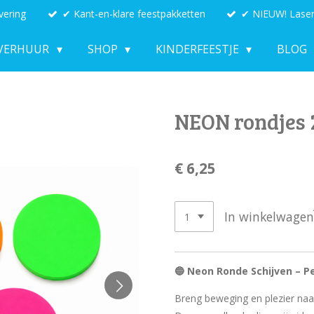
vering
✔ Kant-en-klare feestpakketten
✔ NIEUW! Laser
VERHUUR
SHOP
KINDERFEESTJE
BLOG
NEON rondjes
€ 6,25
In winkelwagen
🔵 Neon Ronde Schijven – P
Breng beweging en plezier naa