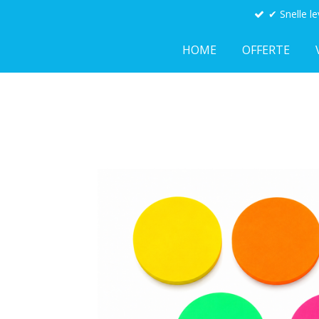
✔ Snelle le
Ga
direct
HOME
OFFERTE
naar
de
hoofdinhoud