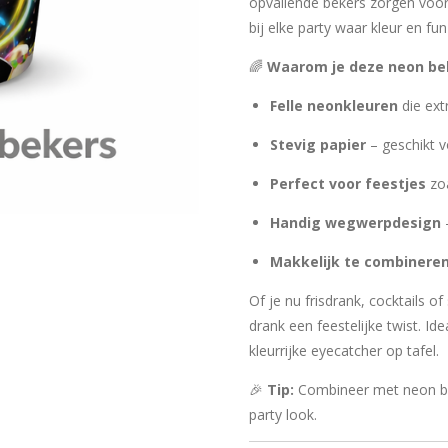
opvallende bekers zorgen voor 
bij elke party waar kleur en fun
🌈
Waarom je deze neon bek
Felle neonkleuren
die ext
Stevig papier
– geschikt 
Perfect voor feestjes
zoa
Handig wegwerpdesign
Makkelijk te combinere
Of je nu frisdrank, cocktails o
drank een feestelijke twist. I
kleurrijke eyecatcher op tafel.
🎉
Tip:
Combineer met neon bo
party look.