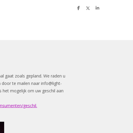
D
D
S
e
e
h
l
e
a
e
l
r
n
e
aal gaat zoals gepland. We raden u
n door te mailen naar
info@light-
n is het mogelijk om uw geschil aan
onsumenten/geschil.