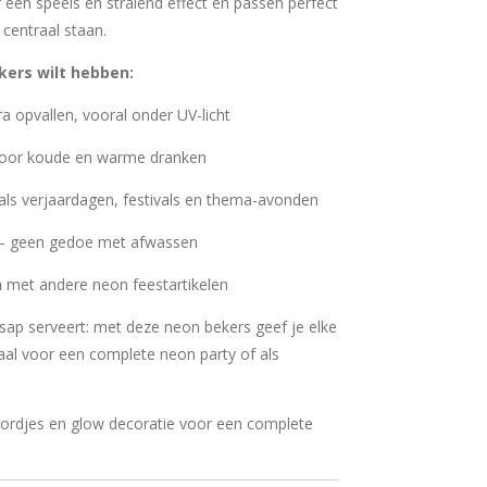
een speels en stralend effect en passen perfect
 centraal staan.
ers wilt hebben:
ra opvallen, vooral onder UV-licht
voor koude en warme dranken
ls verjaardagen, festivals en thema-avonden
– geen gedoe met afwassen
n
met andere neon feestartikelen
f sap serveert: met deze neon bekers geef je elke
deaal voor een complete neon party of als
rdjes en glow decoratie voor een complete