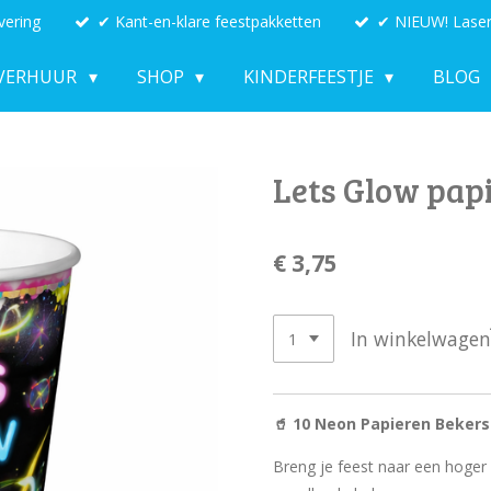
vering
✔ Kant-en-klare feestpakketten
✔ NIEUW! Laser
VERHUUR
SHOP
KINDERFEESTJE
BLOG
Lets Glow pap
€ 3,75
In winkelwagen
🥤 10 Neon Papieren Bekers –
Breng je feest naar een hoger