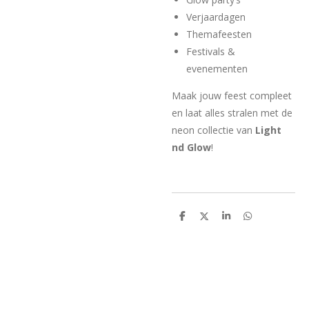
Verjaardagen
Themafeesten
Festivals &
evenementen
Maak jouw feest compleet
en laat alles stralen met de
neon collectie van
Light
nd Glow
!
D
D
S
D
e
e
h
e
l
e
a
l
e
l
r
e
n
e
n