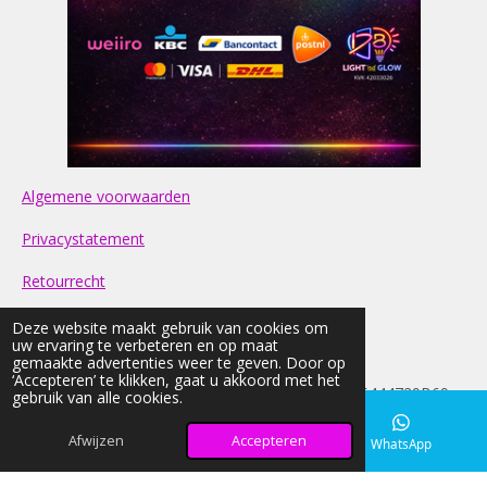
Algemene voorwaarden
Privacystatement
Retourrecht
Contact
Deze website maakt gebruik van cookies om
uw ervaring te verbeteren en op maat
gemaakte advertenties weer te geven. Door op
FAQ
‘Accepteren’ te klikken, gaat u akkoord met het
© 2026 light-nd-glow KVK: 42033026 BTW:NL005444729B69
gebruik van alle cookies.
Alle prijzen op onze website zijn Inclusief BTW
Afwijzen
Accepteren
E-mailadres
Instagram
WhatsApp