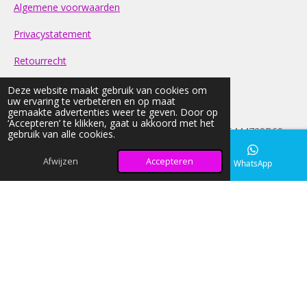
Algemene voorwaarden
Privacystatement
Retourrecht
Contact
Deze website maakt gebruik van cookies om
uw ervaring te verbeteren en op maat
gemaakte advertenties weer te geven. Door op
FAQ
‘Accepteren’ te klikken, gaat u akkoord met het
© 2026 light-nd-glow KVK: 42033026 BTW:NL005444729B69
gebruik van alle cookies.
Alle prijzen op onze website zijn Inclusief BTW
Afwijzen
Accepteren
E-mailadres
Instagram
WhatsApp