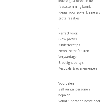
iedere gast direct in de
feeststemming komt.
Ideaal voor zowel kleine als
grote feestjes
.
Perfect voor:
Glow party’s
Kinderfeestjes
Neon themafeesten
Verjaardagen
Blacklight party’s
Festivals & evenementen
Voordelen:
Zelf aantal personen
bepalen
Vanaf 1 persoon bestelbaar