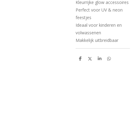
Kleurrijke glow accessoires
Perfect voor UV & neon
feestjes
Ideaal voor kinderen en
volwassenen
Makkelijk uitbreidbaar
D
D
S
D
e
e
h
e
l
e
a
l
e
l
r
e
n
e
n