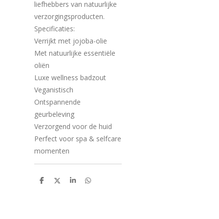
liefhebbers van natuurlijke
verzorgingsproducten.
Specificaties:
Verrijkt met jojoba-olie
Met natuurlijke essentiële
oliën
Luxe wellness badzout
Veganistisch
Ontspannende
geurbeleving
Verzorgend voor de huid
Perfect voor spa & selfcare
momenten
D
D
S
D
e
e
h
e
l
e
a
l
e
l
r
e
n
e
n