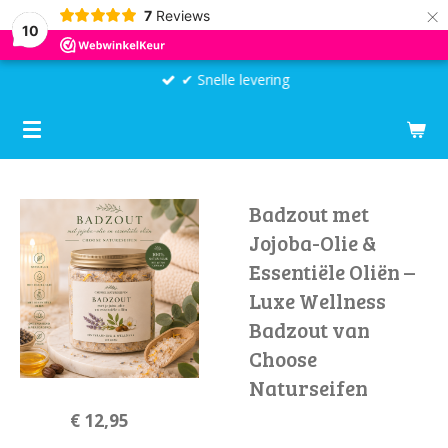
×
7
Reviews
10
✔ Snelle levering
Badzout met
Jojoba-Olie &
Essentiële Oliën –
Luxe Wellness
Badzout van
Choose
Naturseifen
€ 12,95