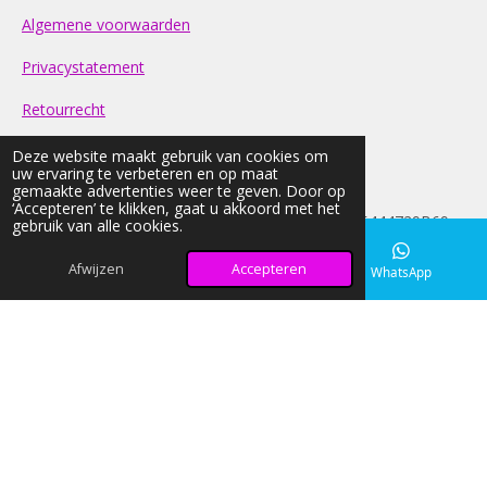
Algemene voorwaarden
Privacystatement
Retourrecht
Contact
Deze website maakt gebruik van cookies om
uw ervaring te verbeteren en op maat
gemaakte advertenties weer te geven. Door op
FAQ
‘Accepteren’ te klikken, gaat u akkoord met het
© 2026 light-nd-glow KVK: 42033026 BTW:NL005444729B69
gebruik van alle cookies.
Alle prijzen op onze website zijn Inclusief BTW
Afwijzen
Accepteren
E-mailadres
Instagram
WhatsApp