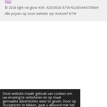
FAQ
© 2026 light-nd-glow KVK: 42033026 BTW:NL005444729B69
Alle prijzen op onze website zijn Inclusief BTW
Deze website maakt gebruik van cookies om
uw ervaring te verbeteren en op maat
gemaakte advertenties weer te geven. Door op
‘Accepteren’ te klikken, gaat u akkoord met het