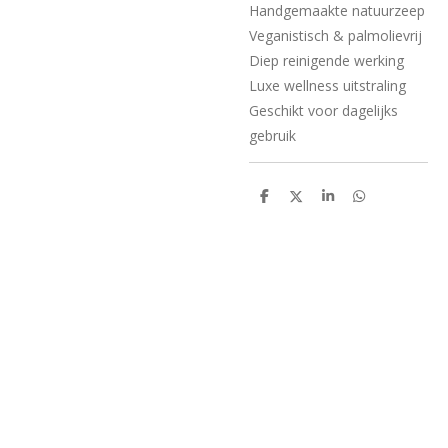
Handgemaakte natuurzeep
Veganistisch & palmolievrij
Diep reinigende werking
Luxe wellness uitstraling
Geschikt voor dagelijks
gebruik
D
D
S
D
e
e
h
e
l
e
a
l
e
l
r
e
n
e
n