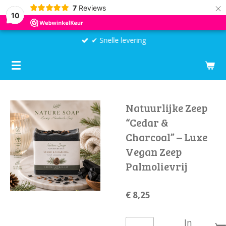
×
7
Reviews
10
✔ Snelle levering
Natuurlijke Zeep
“Cedar &
Charcoal” – Luxe
Vegan Zeep
Palmolievrij
€ 8,25
In