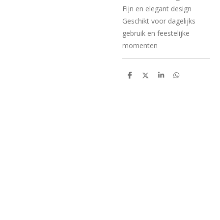
Fijn en elegant design
Geschikt voor dagelijks
gebruik en feestelijke
momenten
D
D
S
D
e
e
h
e
l
e
a
l
e
l
r
e
n
e
n