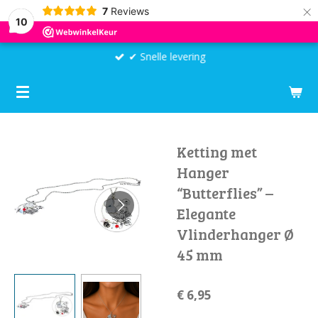
×
7
Reviews
10
✔ Snelle levering
Ketting met
Hanger
“Butterflies” –
Elegante
Vlinderhanger Ø
45 mm
€ 6,95