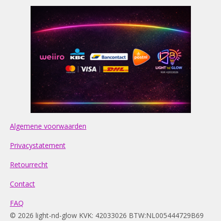
Algemene voorwaarden
Privacystatement
Retourrecht
Contact
FAQ
© 2026 light-nd-glow KVK: 42033026 BTW:NL005444729B69