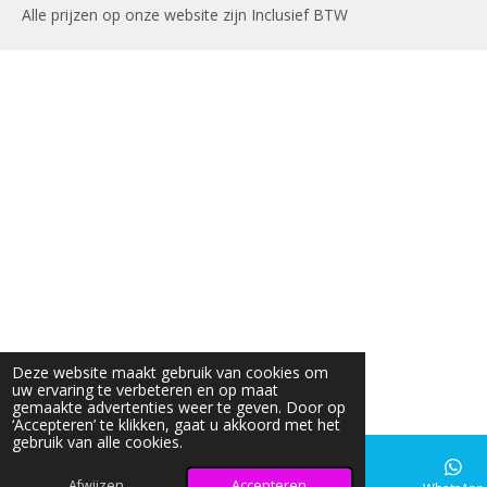
Alle prijzen op onze website zijn Inclusief BTW
Deze website maakt gebruik van cookies om
uw ervaring te verbeteren en op maat
gemaakte advertenties weer te geven. Door op
‘Accepteren’ te klikken, gaat u akkoord met het
gebruik van alle cookies.
Afwijzen
Accepteren