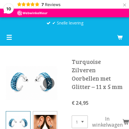
×
7
Reviews
10
✔ Snelle levering
Turquoise
Zilveren
Oorbellen met
Glitter – 11 x 5 mm
€ 24,95
In
winkelwagen