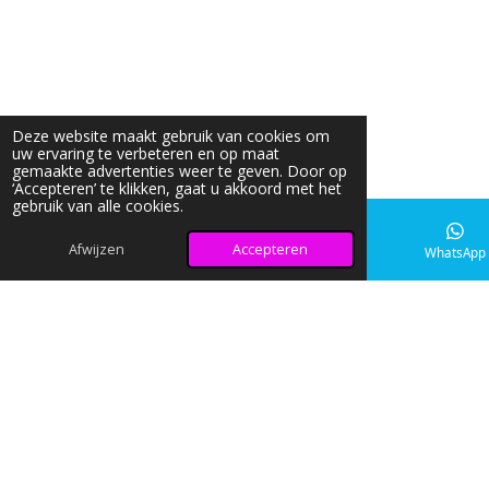
Deze website maakt gebruik van cookies om
uw ervaring te verbeteren en op maat
gemaakte advertenties weer te geven. Door op
‘Accepteren’ te klikken, gaat u akkoord met het
gebruik van alle cookies.
Afwijzen
Accepteren
E-mailadres
Instagram
WhatsApp