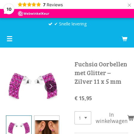
×
7
Reviews
10
✔ Snelle levering
Fuchsia Oorbellen
met Glitter –
Zilver 11 x 5 mm
€ 15,95
In
winkelwagen