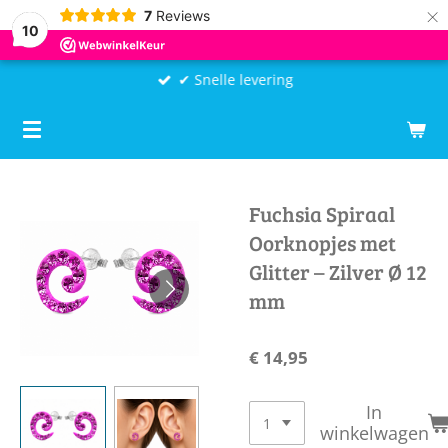
×
7
Reviews
10
✔ Snelle levering
Fuchsia Spiraal
Oorknopjes met
Glitter – Zilver Ø 12
mm
€ 14,95
In
winkelwagen