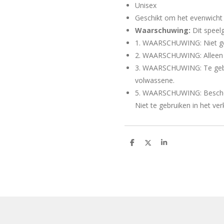
Unisex
Geschikt om het evenwicht
Waarschuwing:
Dit speel
1. WAARSCHUWING: Niet ges
2. WAARSCHUWING: Alleen vo
3. WAARSCHUWING: Te gebru
volwassene.
5. WAARSCHUWING: Bescher
Niet te gebruiken in het ver
D
D
S
e
e
h
l
e
a
e
l
r
n
e