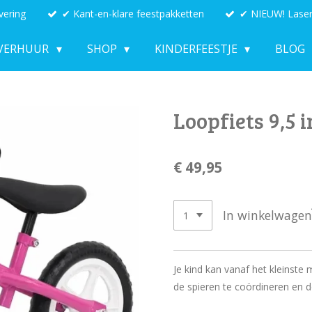
vering
✔ Kant-en-klare feestpakketten
✔ NIEUW! Laser
VERHUUR
SHOP
KINDERFEESTJE
BLOG
Loopfiets 9,5 
€ 49,95
In winkelwagen
Je kind kan vanaf het kleinst
de spieren te coördineren en d