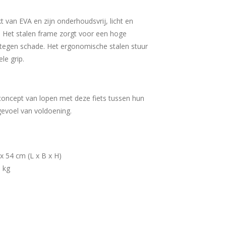
t van EVA en zijn onderhoudsvrij, licht en
. Het stalen frame zorgt voor een hoge
tegen schade. Het ergonomische stalen stuur
le grip.
 concept van lopen met deze fiets tussen hun
evoel van voldoening.
x 54 cm (L x B x H)
5 kg