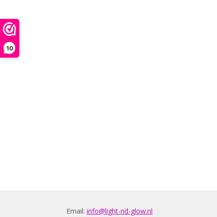
10
Email:
info@light-nd-glow.nl