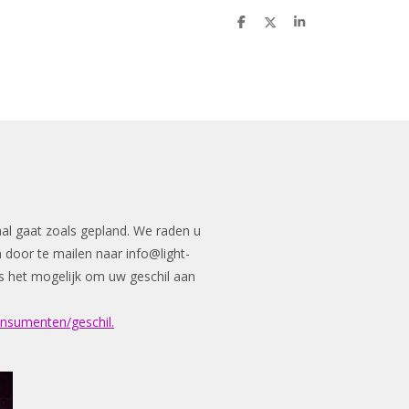
D
D
S
e
e
h
l
e
a
e
l
r
n
e
aal gaat zoals gepland. We raden u
n door te mailen naar
info@light-
n is het mogelijk om uw geschil aan
onsumenten/geschil.