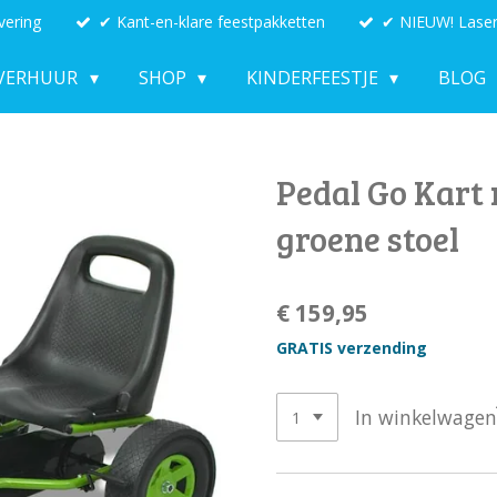
vering
✔ Kant-en-klare feestpakketten
✔ NIEUW! Laser
VERHUUR
SHOP
KINDERFEESTJE
BLOG
Pedal Go Kart
groene stoel
€ 159,95
GRATIS verzending
In winkelwagen