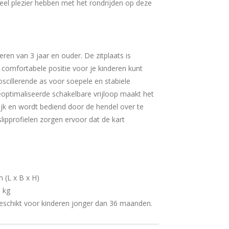
veel plezier hebben met het rondrijden op deze
eren van 3 jaar en ouder. De zitplaats is
 comfortabele positie voor je kinderen kunt
oscillerende as voor soepele en stabiele
eoptimaliseerde schakelbare vrijloop maakt het
ijk en wordt bediend door de hendel over te
lipprofielen zorgen ervoor dat de kart
 (L x B x H)
0 kg
chikt voor kinderen jonger dan 36 maanden.