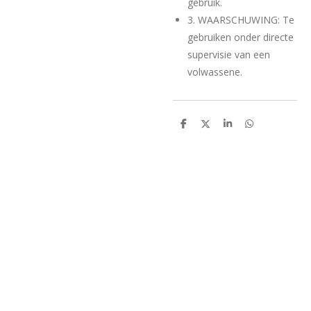
gebruik.
3. WAARSCHUWING: Te
gebruiken onder directe
supervisie van een
volwassene.
D
D
S
D
e
e
h
e
l
e
a
l
e
l
r
e
n
e
n