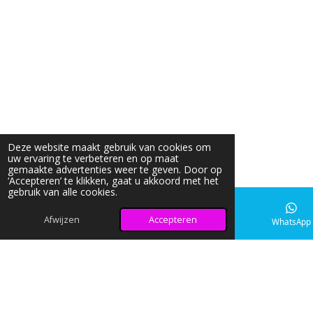
Deze website maakt gebruik van cookies om
uw ervaring te verbeteren en op maat
gemaakte advertenties weer te geven. Door op
‘Accepteren’ te klikken, gaat u akkoord met het
gebruik van alle cookies.
Afwijzen
Accepteren
E-mailadres
Instagram
WhatsApp