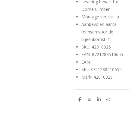
Levering bevat: 1 x
Dome Climber
Montage vereist: Ja
Aanbevolen aantal
mensen voor de
bijeenkomst: 1
SKU: 42010325
EAN: 8721288510655
EAN:
SKU:8721288510655
Merk: 42010325
D
D
S
D
e
e
h
e
l
e
a
l
e
l
r
e
n
e
n