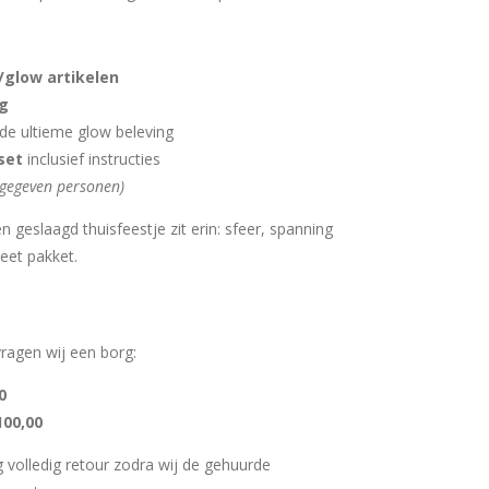
/glow artikelen
ng
de ultieme glow beleving
set
inclusief instructies
pgegeven personen)
n geslaagd thuisfeestje zit erin: sfeer, spanning
eet pakket.
ragen wij een borg:
0
100,00
 volledig retour zodra wij de gehuurde