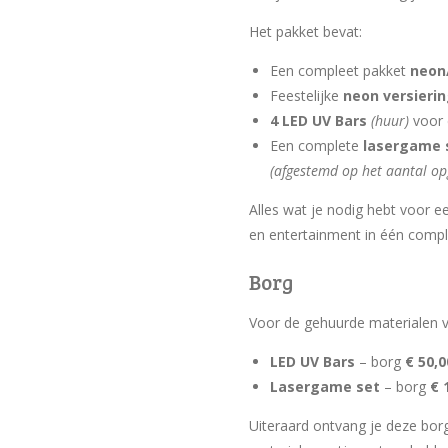
Het pakket bevat:
Een compleet pakket
neon
Feestelijke
neon versieri
4 LED UV Bars
(huur)
voor 
Een complete
lasergame 
(afgestemd op het aantal o
Alles wat je nodig hebt voor ee
en entertainment in één compl
Borg
Voor de gehuurde materialen v
LED UV Bars
– borg
€ 50,0
Lasergame set
– borg
€ 
Uiteraard ontvang je deze borg