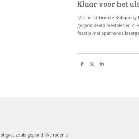
Klaar voor het ul
Met het
Ultimate Kidsparty
gegarandeerd feestplezier. All
feestje met spannende laserga
D
D
S
e
e
h
l
e
a
e
l
r
n
e
aal gaat zoals gepland. We raden u