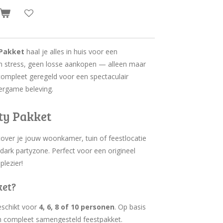
 Pakket
haal je alles in huis voor een
een stress, geen losse aankopen — alleen maar
is compleet geregeld voor een spectaculair
sergame beleving.
ty Pakket
tover je jouw woonkamer, tuin of feestlocatie
dark partyzone. Perfect voor een origineel
plezier!
ket?
geschikt voor
4, 6, 8 of 10 personen
. Op basis
n compleet samengesteld feestpakket.