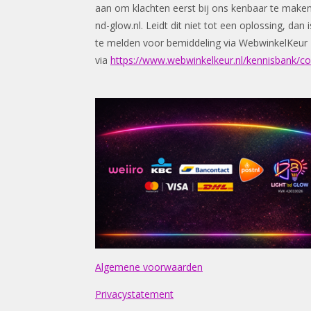
aan om klachten eerst bij ons kenbaar te make
nd-glow.nl
. Leidt dit niet tot een oplossing, da
te melden voor bemiddeling via WebwinkelKeur
via
https://www.webwinkelkeur.nl/kennisbank/c
Algemene voorwaarden
Privacystatement