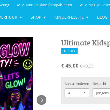
vering
✔ Kant-en-klare feestpakketten
✔ NIEUW! Laser
VERHUUR
SHOP
KINDERFEESTJE
BLOG
Ultimate Kidsp
NIEUW
€ 45,00
€ 49,95
Aantal kinderen
Geslacht