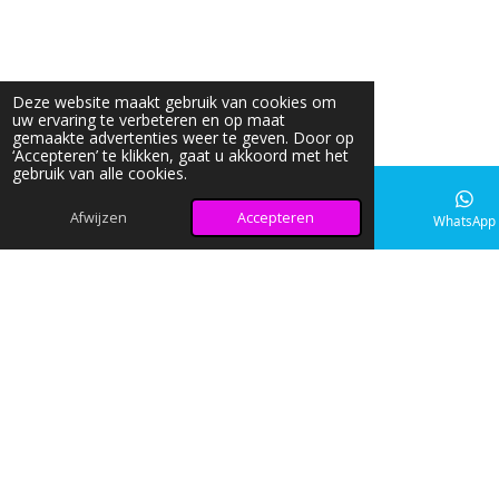
Deze website maakt gebruik van cookies om
uw ervaring te verbeteren en op maat
gemaakte advertenties weer te geven. Door op
‘Accepteren’ te klikken, gaat u akkoord met het
gebruik van alle cookies.
Afwijzen
Accepteren
E-mailadres
Instagram
WhatsApp