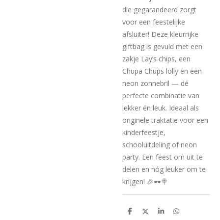
die gegarandeerd zorgt
voor een feestelijke
afsluiter! Deze kleurrijke
giftbag is gevuld met een
zakje Lay’s chips, een
Chupa Chups lolly en een
neon zonnebril — dé
perfecte combinatie van
lekker én leuk. Ideaal als
originele traktatie voor een
kinderfeestje,
schooluitdeling of neon
party. Een feest om uit te
delen en nóg leuker om te
krijgen! 🎉🕶️🍭
D
D
S
D