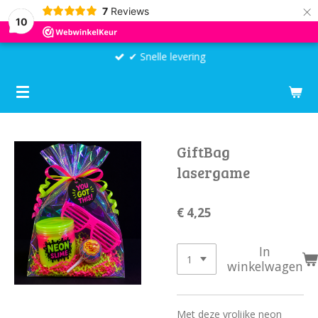
×
7
Reviews
10
✔ Snelle levering
GiftBag
lasergame
€ 4,25
In
winkelwagen
Met deze vrolijke neon