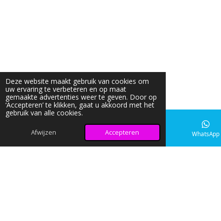
Deze website maakt gebruik van cookies om
uw ervaring te verbeteren en op maat
gemaakte advertenties weer te geven. Door op
‘Accepteren’ te klikken, gaat u akkoord met het
gebruik van alle cookies.
Afwijzen
Accepteren
E-mailadres
Instagram
WhatsApp