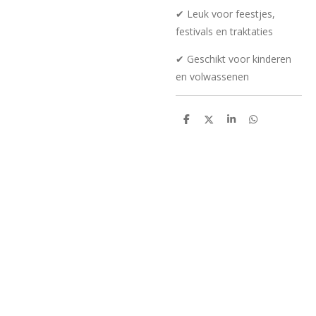
✔ Leuk voor feestjes,
festivals en traktaties
✔ Geschikt voor kinderen
en volwassenen
D
D
S
D
e
e
h
e
l
e
a
l
e
l
r
e
n
e
n