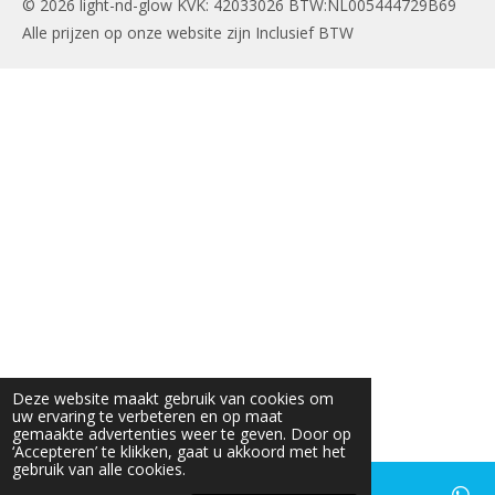
© 2026 light-nd-glow KVK: 42033026 BTW:NL005444729B69
Alle prijzen op onze website zijn Inclusief BTW
Deze website maakt gebruik van cookies om
uw ervaring te verbeteren en op maat
gemaakte advertenties weer te geven. Door op
‘Accepteren’ te klikken, gaat u akkoord met het
gebruik van alle cookies.