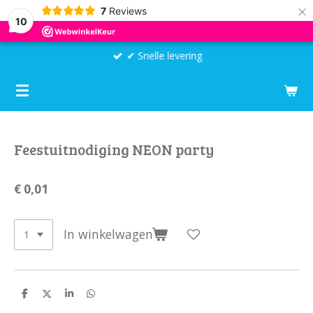
×
7
Reviews
10
✔ Snelle levering
Feestuitnodiging NEON party
€ 0,01
In winkelwagen
D
D
S
D
e
e
h
e