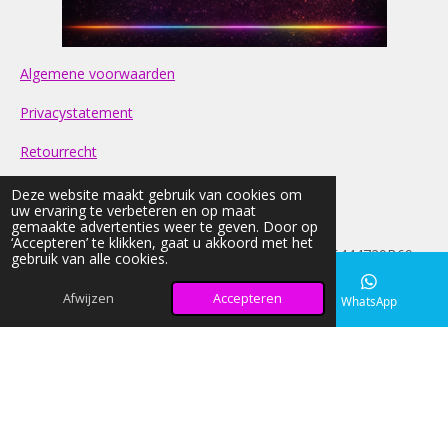
Algemene voorwaarden
Privacystatement
Retourrecht
Contact
Deze website maakt gebruik van cookies om
uw ervaring te verbeteren en op maat
gemaakte advertenties weer te geven. Door op
FAQ
‘Accepteren’ te klikken, gaat u akkoord met het
© 2026 light-nd-glow KVK: 42033026 BTW:NL005444729B69
gebruik van alle cookies.
Alle prijzen op onze website zijn Inclusief BTW
Afwijzen
Accepteren
E-mailadres
Instagram
WhatsApp