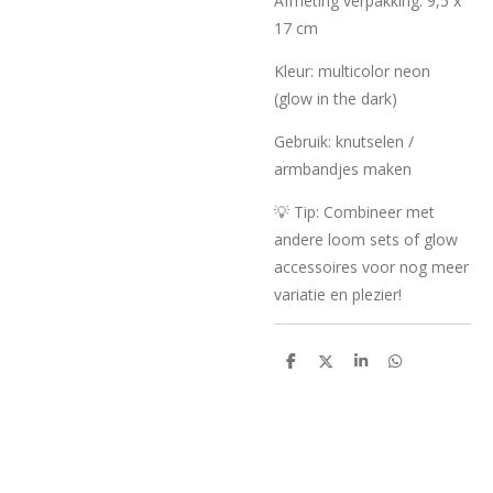
Afmeting verpakking: 9,5 x
17 cm
Kleur: multicolor neon
(glow in the dark)
Gebruik: knutselen /
armbandjes maken
💡 Tip: Combineer met
andere loom sets of glow
accessoires voor nog meer
variatie en plezier!
D
D
S
D
e
e
h
e
l
e
a
l
e
l
r
e
n
e
n