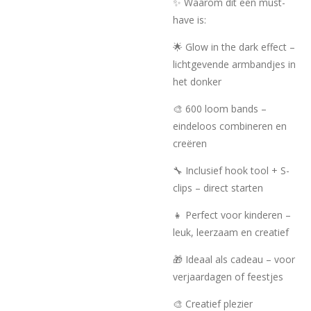
✨ Waarom dit een must-
have is:
🌟 Glow in the dark effect –
lichtgevende armbandjes in
het donker
🎨 600 loom bands –
eindeloos combineren en
creëren
🔧 Inclusief hook tool + S-
clips – direct starten
👧 Perfect voor kinderen –
leuk, leerzaam en creatief
🎁 Ideaal als cadeau – voor
verjaardagen of feestjes
🎨 Creatief plezier