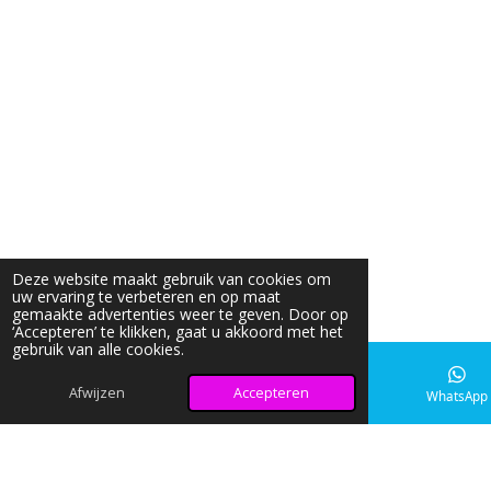
Deze website maakt gebruik van cookies om
uw ervaring te verbeteren en op maat
gemaakte advertenties weer te geven. Door op
‘Accepteren’ te klikken, gaat u akkoord met het
gebruik van alle cookies.
Afwijzen
Accepteren
E-mailadres
Instagram
WhatsApp