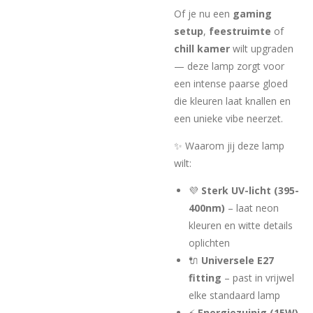
Of je nu een
gaming
setup
,
feestruimte
of
chill kamer
wilt upgraden
— deze lamp zorgt voor
een intense paarse gloed
die kleuren laat knallen en
een unieke vibe neerzet.
✨ Waarom jij deze lamp
wilt:
💜
Sterk UV-licht (395-
400nm)
– laat neon
kleuren en witte details
oplichten
🔌
Universele E27
fitting
– past in vrijwel
elke standaard lamp
⚡
Energiezuinig (15W)