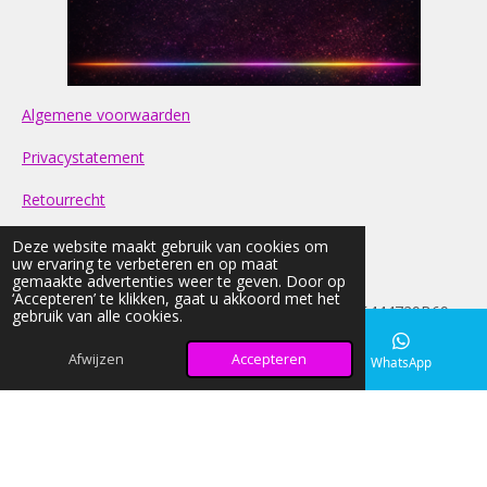
Algemene voorwaarden
Privacystatement
Retourrecht
Contact
Deze website maakt gebruik van cookies om
uw ervaring te verbeteren en op maat
gemaakte advertenties weer te geven. Door op
FAQ
‘Accepteren’ te klikken, gaat u akkoord met het
© 2026 light-nd-glow KVK: 42033026 BTW:NL005444729B69
gebruik van alle cookies.
Alle prijzen op onze website zijn Inclusief BTW
Afwijzen
Accepteren
E-mailadres
Instagram
WhatsApp