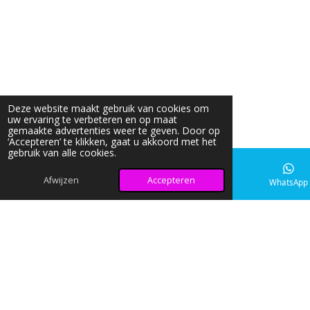
Deze website maakt gebruik van cookies om
uw ervaring te verbeteren en op maat
gemaakte advertenties weer te geven. Door op
‘Accepteren’ te klikken, gaat u akkoord met het
gebruik van alle cookies.
Afwijzen
Accepteren
E-mailadres
Instagram
WhatsApp