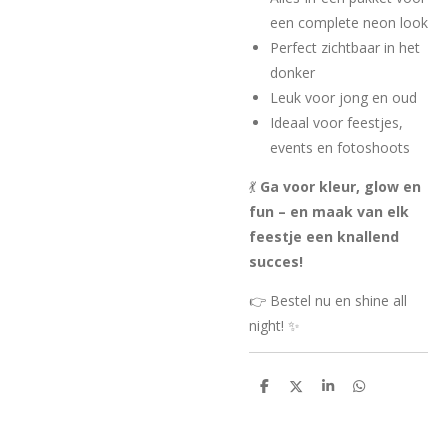
een complete neon look
Perfect zichtbaar in het
donker
Leuk voor jong en oud
Ideaal voor feestjes,
events en fotoshoots
💃
Ga voor kleur, glow en
fun – en maak van elk
feestje een knallend
succes!
👉 Bestel nu en shine all
night! ✨
D
D
S
D
e
e
h
e
l
e
a
l
e
l
r
e
n
e
n