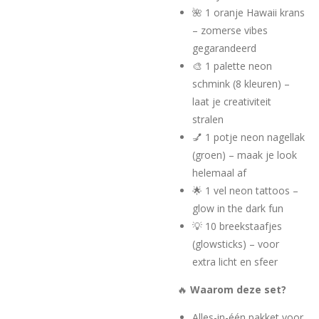
🌺 1 oranje Hawaii krans
– zomerse vibes
gegarandeerd
🎨 1 palette neon
schmink (8 kleuren) –
laat je creativiteit
stralen
💅 1 potje neon nagellak
(groen) – maak je look
helemaal af
🌟 1 vel neon tattoos –
glow in the dark fun
💡 10 breekstaafjes
(glowsticks) – voor
extra licht en sfeer
🔥
Waarom deze set?
Alles-in-één pakket voor