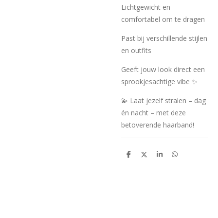
Lichtgewicht en
comfortabel om te dragen
Past bij verschillende stijlen
en outfits
Geeft jouw look direct een
sprookjesachtige vibe ✨
💫 Laat jezelf stralen – dag
én nacht – met deze
betoverende haarband!
D
D
S
D
e
e
h
e
l
e
a
l
e
l
r
e
n
e
n