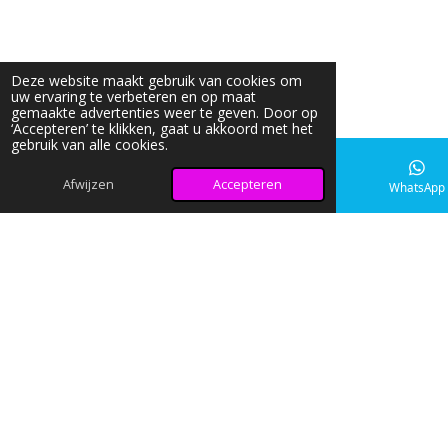
Deze website maakt gebruik van cookies om
uw ervaring te verbeteren en op maat
gemaakte advertenties weer te geven. Door op
‘Accepteren’ te klikken, gaat u akkoord met het
gebruik van alle cookies.
Afwijzen
Accepteren
E-mailadres
Instagram
WhatsApp