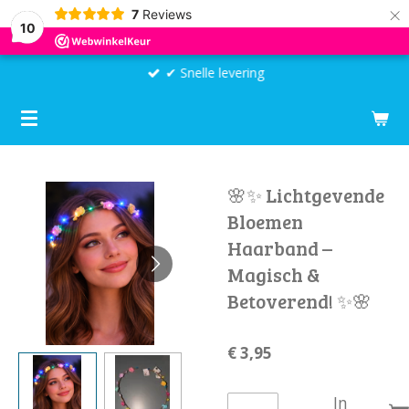
×
7
Reviews
10
✔ Snelle levering
🌸✨ Lichtgevende
Bloemen
Haarband –
Magisch &
Betoverend! ✨🌸
€ 3,95
In