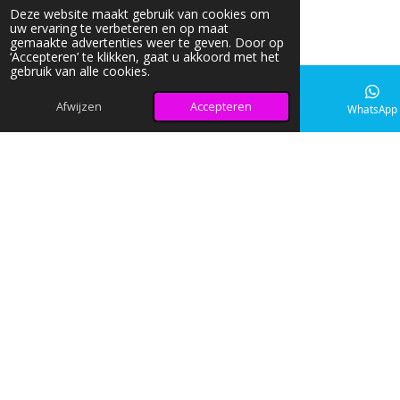
Deze website maakt gebruik van cookies om
uw ervaring te verbeteren en op maat
gemaakte advertenties weer te geven. Door op
‘Accepteren’ te klikken, gaat u akkoord met het
gebruik van alle cookies.
Afwijzen
Accepteren
E-mailadres
Instagram
WhatsApp