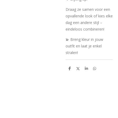
Draag ze samen voor een
opvallende look of kies elke
dag een andere stijl –
eindeloos combineren!
💫 Breng kleur in jouw
outfit en laat je enkel
stralen!
D
D
S
D
e
e
h
e
l
e
a
l
e
l
r
e
n
e
n