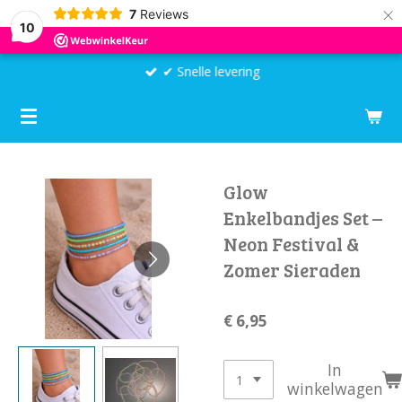
×
7
Reviews
10
✔ Snelle levering
Glow
Enkelbandjes Set –
Neon Festival &
Zomer Sieraden
€ 6,95
In
winkelwagen