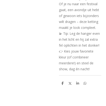
Of je nu naar een festival
gaat, een avondje uit hebt
of gewoon iets bijzonders
wilt dragen – deze ketting
maakt je look compleet.
💫 Tip: Leg de hanger even
in het licht en hij zal extra
fel oplichten in het donker!
👉 Kies jouw favoriete
kleur (of combineer
meerdere!) en steel de
show, dag én nacht!
D
D
S
D
e
e
h
e
l
e
a
l
e
l
r
e
n
e
n