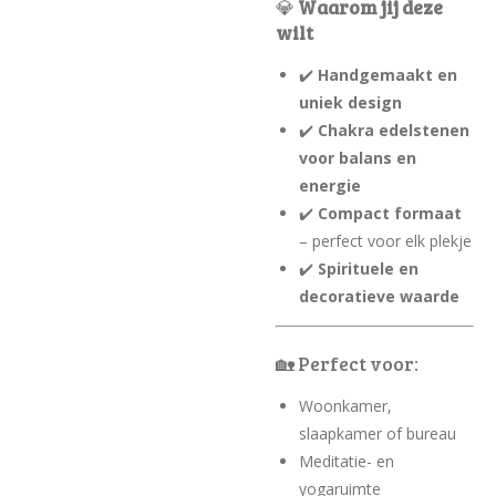
💎
Waarom jij deze
wilt
✔️
Handgemaakt en
uniek design
✔️
Chakra edelstenen
voor balans en
energie
✔️
Compact formaat
– perfect voor elk plekje
✔️
Spirituele en
decoratieve waarde
🏡 Perfect voor:
Woonkamer,
slaapkamer of bureau
Meditatie- en
yogaruimte