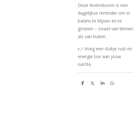
Deze levensboom is een
dagelijkse reminder om in
balans te blijven en te
groeien – zowel van binnen
als van buiten.
👉 Voeg een stukje rust en
energie toe aan jouw
ruimte.
D
D
S
D
e
e
h
e
l
e
a
l
e
l
r
e
n
e
n