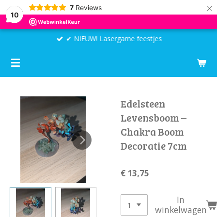
×
7
Reviews
10
✔ NIEUW! Lasergame feestjes
Edelsteen
Levensboom –
Chakra Boom
Decoratie 7cm
€ 13,75
In
winkelwagen