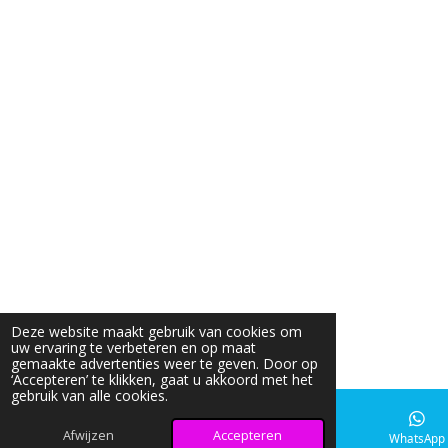
Deze website maakt gebruik van cookies om
uw ervaring te verbeteren en op maat
gemaakte advertenties weer te geven. Door op
‘Accepteren’ te klikken, gaat u akkoord met het
gebruik van alle cookies.
Afwijzen
Accepteren
E-mailadres
Instagram
WhatsApp