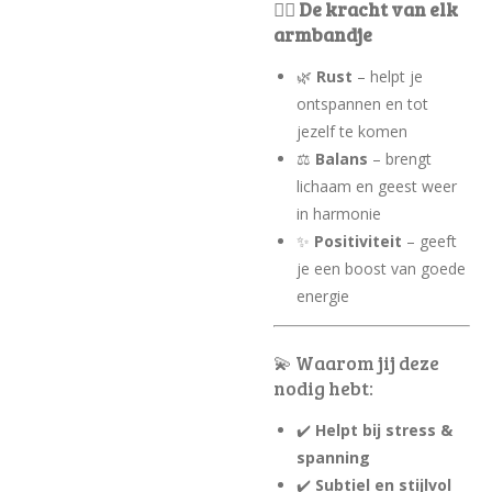
🧘‍♀️
De kracht van elk
armbandje
🌿
Rust
– helpt je
ontspannen en tot
jezelf te komen
⚖️
Balans
– brengt
lichaam en geest weer
in harmonie
✨
Positiviteit
– geeft
je een boost van goede
energie
💫 Waarom jij deze
nodig hebt:
✔️
Helpt bij stress &
spanning
✔️
Subtiel en stijlvol