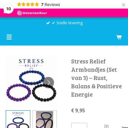
×
7
Reviews
10
✔ Snelle levering
Stress Relief
Armbandjes (Set
van 3) – Rust,
Balans & Positieve
Energie
€ 9,95
In