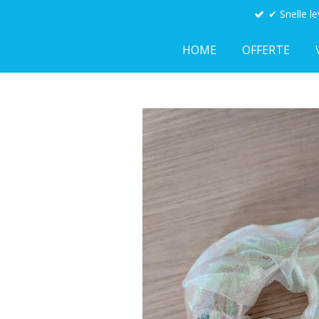
✔ Snelle le
Ga
direct
HOME
OFFERTE
naar
de
hoofdinhoud