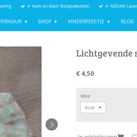
vering
✔ Kant-en-klare feestpakketten
✔ NIEUW! Laser
VERHUUR
SHOP
KINDERFEESTJE
BLOG
Lichtgevende 
€ 4,50
Kleur
In winkelwagen