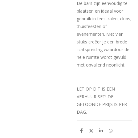
De bars zijn eenvoudig te
plaatsen en ideaal voor
gebruik in feestzalen, clubs,
thuisfeesten of
evenementen. Met vier
stuks creëer je een brede
lichtspreiding waardoor de
hele ruimte wordt gevuld
met opvallend neonlicht.
LET OP DIT IS EEN
VERHUUR SET! DE
GETOONDE PRIJS IS PER
DAG.
D
D
S
D
e
e
h
e