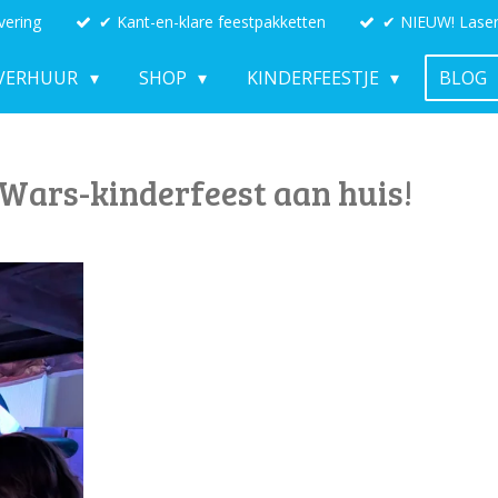
vering
✔ Kant-en-klare feestpakketten
✔ NIEUW! Laser
VERHUUR
SHOP
KINDERFEESTJE
BLOG
 Wars-kinderfeest aan huis!