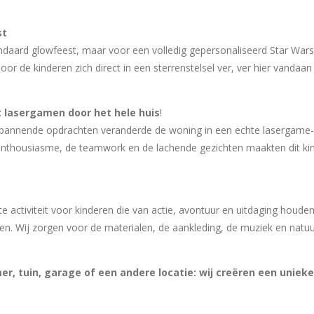
st
andaard glowfeest, maar voor een volledig gepersonaliseerd Star Wa
or de kinderen zich direct in een sterrenstelsel ver, ver hier vandaa
t lasergamen door het hele huis
!
 spannende opdrachten veranderde de woning in een echte lasergame-a
t enthousiasme, de teamwork en de lachende gezichten maakten dit kin
te activiteit voor kinderen die van actie, avontuur en uitdaging houd
 Wij zorgen voor de materialen, de aankleding, de muziek en natuurl
er, tuin, garage of een andere locatie: wij creëren een uniek