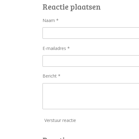
e
l
r
Reactie plaatsen
n
e
Naam *
E-mailadres *
Bericht *
Verstuur reactie