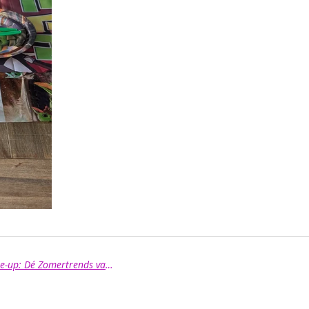
Glow Sieraden, Neon Accessoires & Festival Make-up: Dé Zomertrends van 2026