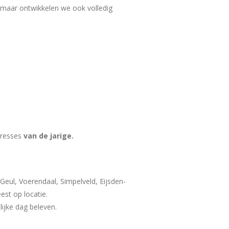
, maar ontwikkelen we ook volledig
eresses
van de jarige.
eul, Voerendaal, Simpelveld, Eijsden-
st op locatie.
ijke dag beleven.