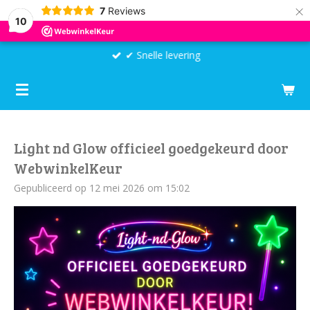
×
7
Reviews
10
✔ Snelle levering
Light nd Glow officieel goedgekeurd door
WebwinkelKeur
Gepubliceerd op 12 mei 2026 om 15:02