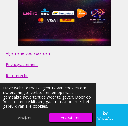
Algemene voorwaarden
Privacystatement
Retourrecht
Contact
Deze website maakt gebruik van cookies om
uw ervaring te verbeteren en op maat
gemaakte advertenties weer te geven. Door op
FAQ
‘Accepteren’ te klikken, gaat u akkoord met het
© 2026 light-nd-glow KVK: 42033026 BTW:NL005444729B69
gebruik van alle cookies.
Alle prijzen op onze website zijn Inclusief BTW
Afwijzen
Accepteren
E-mailadres
Instagram
WhatsApp