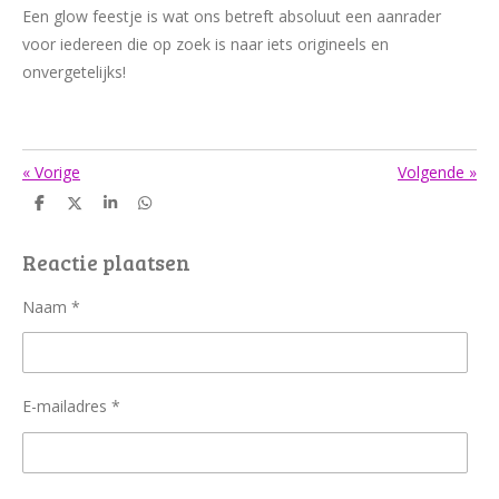
Een glow feestje is wat ons betreft absoluut een aanrader
voor iedereen die op zoek is naar iets origineels en
onvergetelijks!
«
Vorige
Volgende
»
D
D
S
D
e
e
h
e
l
e
a
l
e
l
r
e
Reactie plaatsen
n
e
n
Naam *
E-mailadres *