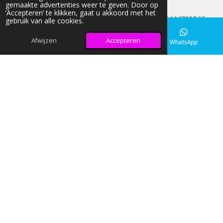
gemaakte advertenties weer te geven. Door op
FAQ
‘Accepteren’ te klikken, gaat u akkoord met het
© 2026 light-nd-glow KVK: 42033026 BTW:NL005444729B69
gebruik van alle cookies.
Alle prijzen op onze website zijn Inclusief BTW
Afwijzen
Accepteren
E-mailadres
Instagram
WhatsApp